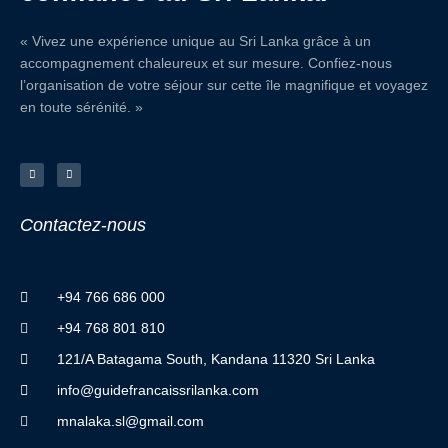
« Vivez une expérience unique au Sri Lanka grâce à un
accompagnement chaleureux et sur mesure. Confiez-nous
l’organisation de votre séjour sur cette île magnifique et voyagez
en toute sérénité. »
F
I
a
n
c
s
e
t
b
a
o
g
o
r
Contactez
-
nous
k
a
-
m
f
+94 766 686 000
+94 768 801 810
121/A Batagama South, Kandana 11320 Sri Lanka
info@guidefrancaissrilanka.com
mnalaka.sl@gmail.com