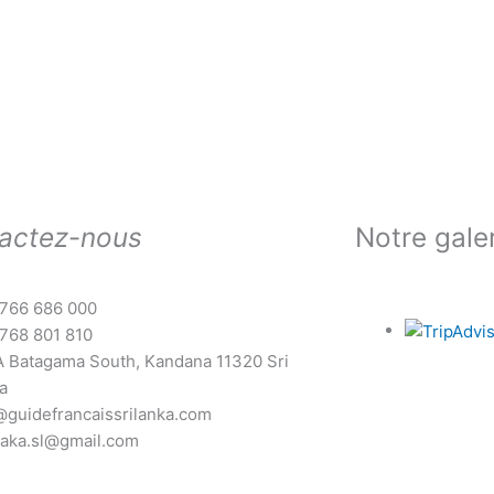
actez
-
nous
Notre gale
766 686 000
768 801 810
A Batagama South, Kandana 11320 Sri
a
@guidefrancaissrilanka.com
aka.sl@gmail.com