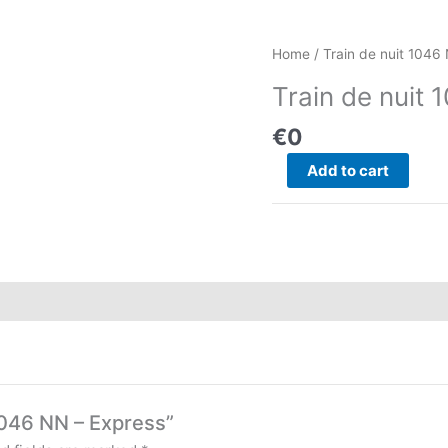
Train
Home
/ Train de nuit 1046
de
Train de nuit
nuit
1046
€
0
NN
Add to cart
–
Express
quantity
 1046 NN – Express”