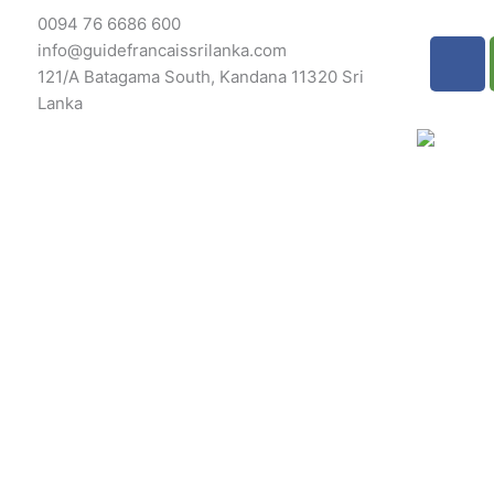
Skip
0094 76 6686 600
to
F
info@guidefrancaissrilanka.com
content
a
121/A Batagama South, Kandana 11320 Sri
c
Lanka
e
b
o
o
k
-
f