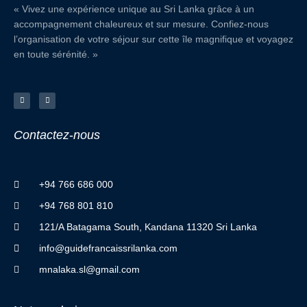
« Vivez une expérience unique au Sri Lanka grâce à un
accompagnement chaleureux et sur mesure. Confiez-nous
l’organisation de votre séjour sur cette île magnifique et voyagez
en toute sérénité. »
F
I
a
n
c
s
e
t
b
a
o
g
o
r
Contactez
-
nous
k
a
-
m
f
+94 766 686 000
+94 768 801 810
121/A Batagama South, Kandana 11320 Sri Lanka
info@guidefrancaissrilanka.com
mnalaka.sl@gmail.com