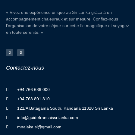
« Vivez une expérience unique au Sri Lanka grâce à un
accompagnement chaleureux et sur mesure. Confiez-nous
l’organisation de votre séjour sur cette île magnifique et voyagez
en toute sérénité. »
F
I
a
n
c
s
e
t
b
a
o
g
o
r
Contactez
-
nous
k
a
-
m
f
+94 766 686 000
+94 768 801 810
121/A Batagama South, Kandana 11320 Sri Lanka
info@guidefrancaissrilanka.com
mnalaka.sl@gmail.com