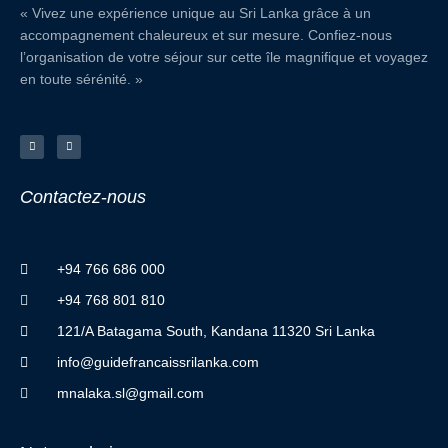
« Vivez une expérience unique au Sri Lanka grâce à un
accompagnement chaleureux et sur mesure. Confiez-nous
l’organisation de votre séjour sur cette île magnifique et voyagez
en toute sérénité. »
F
I
a
n
c
s
e
t
b
a
o
g
o
r
Contactez
-
nous
k
a
-
m
f
+94 766 686 000
+94 768 801 810
121/A Batagama South, Kandana 11320 Sri Lanka
info@guidefrancaissrilanka.com
mnalaka.sl@gmail.com