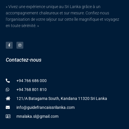
« Vivez une expérience unique au Sri Lanka grâce à un
accompagnement chaleureux et sur mesure. Confiez-nous
l’organisation de votre séjour sur cette île magnifique et voyagez
en toute sérénité. »
F
I
a
n
c
s
e
t
b
a
o
g
o
r
Contactez
-
nous
k
a
-
m
f
+94 766 686 000
+94 768 801 810
121/A Batagama South, Kandana 11320 Sri Lanka
info@guidefrancaissrilanka.com
mnalaka.sl@gmail.com