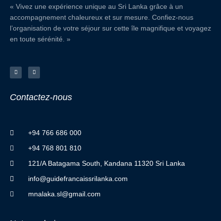
« Vivez une expérience unique au Sri Lanka grâce à un
accompagnement chaleureux et sur mesure. Confiez-nous
l’organisation de votre séjour sur cette île magnifique et voyagez
en toute sérénité. »
F
I
a
n
c
s
e
t
b
a
o
g
o
r
Contactez
-
nous
k
a
-
m
f
+94 766 686 000
+94 768 801 810
121/A Batagama South, Kandana 11320 Sri Lanka
info@guidefrancaissrilanka.com
mnalaka.sl@gmail.com