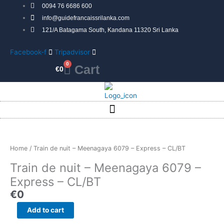
Skip
0094 76 6686 600
to
info@guidefrancaissrilanka.com
content
121/A Batagama South, Kandana 11320 Sri Lanka
Facebook-f
Tripadvisor
0
Cart
€
0
Train
de
nuit
Home
/ Train de nuit – Meenagaya 6079 – Express – CL/BT
–
Train de nuit – Meenagaya 6079 –
Meenagaya
6079
Express – CL/BT
–
€
0
Express
Add to cart
–
CL/BT