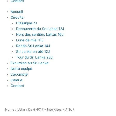
Contact
Accueil
Circuits
Classique 7J
Découverte du Sri Lanka 12J
Hors des sentiers battus 16J
Lune de miel 11J
Rando Sri Lanka 14J
Sri Lanka en été 12J
Tour du Sri Lanka 23J
Excursion au Sri Lanka
Notre équipe
L’acompte
Galerie
Contact
Uttara
Devi
4017
Home
/ Uttara Devi 4017 – Intercités – AN/JF
–