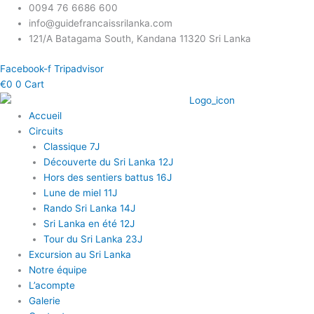
Skip
0094 76 6686 600
to
info@guidefrancaissrilanka.com
content
121/A Batagama South, Kandana 11320 Sri Lanka
Facebook-f
Tripadvisor
€
0
0
Cart
Accueil
Circuits
Classique 7J
Découverte du Sri Lanka 12J
Hors des sentiers battus 16J
Lune de miel 11J
Rando Sri Lanka 14J
Sri Lanka en été 12J
Tour du Sri Lanka 23J
Excursion au Sri Lanka
Notre équipe
L’acompte
Galerie