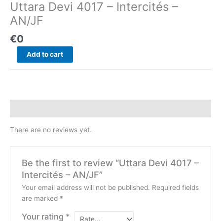
Uttara Devi 4017 – Intercités –
Intercités
–
AN/JF
AN/JF
€
0
quantity
Add to cart
Reviews (0)
There are no reviews yet.
Be the first to review “Uttara Devi 4017 –
Intercités – AN/JF”
Your email address will not be published.
Required fields
are marked
*
Your rating
*