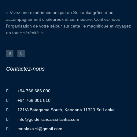
« Vivez une expérience unique au Sri Lanka grâce à un
accompagnement chaleureux et sur mesure. Confiez-nous
l’organisation de votre séjour sur cette île magnifique et voyagez
en toute sérénité. »
F
I
a
n
c
s
e
t
b
a
o
g
o
r
Contactez
-
nous
k
a
-
m
f
+94 766 686 000
+94 768 801 810
121/A Batagama South, Kandana 11320 Sri Lanka
info@guidefrancaissrilanka.com
mnalaka.sl@gmail.com