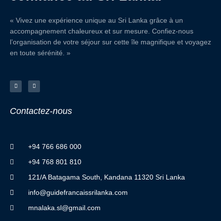
« Vivez une expérience unique au Sri Lanka grâce à un
accompagnement chaleureux et sur mesure. Confiez-nous
l’organisation de votre séjour sur cette île magnifique et voyagez
en toute sérénité. »
F
I
a
n
c
s
e
t
b
a
o
g
o
r
Contactez
-
nous
k
a
-
m
f
+94 766 686 000
+94 768 801 810
121/A Batagama South, Kandana 11320 Sri Lanka
info@guidefrancaissrilanka.com
mnalaka.sl@gmail.com