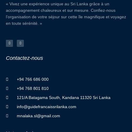
« Vivez une expérience unique au Sri Lanka grâce à un
accompagnement chaleureux et sur mesure. Confiez-nous
l’organisation de votre séjour sur cette île magnifique et voyagez
en toute sérénité. »
F
I
a
n
c
s
e
t
b
a
o
g
o
r
Contactez
-
nous
k
a
-
m
f
+94 766 686 000
+94 768 801 810
121/A Batagama South, Kandana 11320 Sri Lanka
info@guidefrancaissrilanka.com
mnalaka.sl@gmail.com